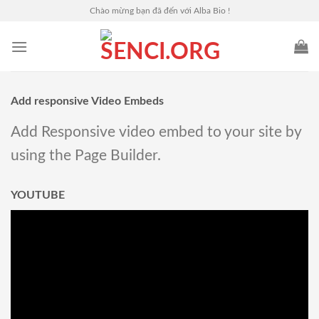
Skip
Chào mừng bạn đã đến với Alba Bio !
to
content
Add responsive Video Embeds
Add Responsive video embed to your site by
using the Page Builder.
YOUTUBE