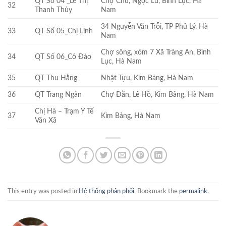
QT Số 04 _Lê Thị
Chợ Chủ, Ngọc Lũ, Bình Lục, Hà
32
Thanh Thủy
Nam
34 Nguyễn Văn Trỗi, TP Phủ Lý, Hà
33
QT Số 05_Chị Linh
Nam
Chợ sông, xóm 7 Xã Tràng An, Bình
34
QT Số 06_Cô Đào
Lục, Hà Nam
35
QT Thu Hằng
Nhật Tựu, Kim Bảng, Hà Nam
36
QT Trang Ngân
Chợ Đằn, Lê Hồ, Kim Bảng, Hà Nam
Chị Hà – Trạm Y Tế
37
Kim Bảng, Hà Nam
Văn Xã
This entry was posted in
Hệ thống phân phối
. Bookmark the
permalink
.