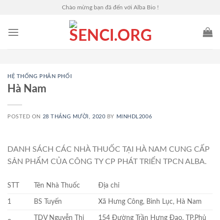
Skip
Chào mừng bạn đã đến với Alba Bio !
to
content
HỆ THỐNG PHÂN PHỐI
Hà Nam
POSTED ON
28 THÁNG MƯỜI, 2020
BY
MINHDL2006
DANH SÁCH CÁC NHÀ THUỐC TẠI HÀ NAM CUNG CẤP
SẢN PHẨM CỦA CÔNG TY CP PHÁT TRIỂN TPCN ALBA.
STT
Tên Nhà Thuốc
Địa chỉ
1
BS Tuyến
Xã Hưng Công, Bình Lục, Hà Nam
TDV Nguyễn Thị
154 Đường Trần Hưng Đạo, TP.Phủ