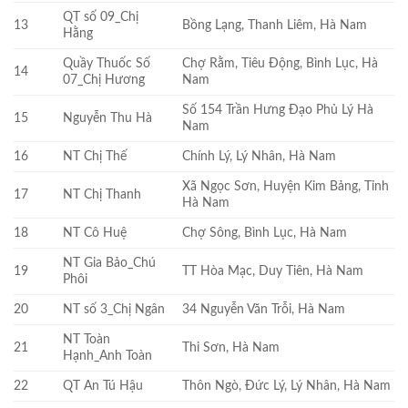
QT số 09_Chị
13
Bồng Lạng, Thanh Liêm, Hà Nam
Hằng
Quầy Thuốc Số
Chợ Rằm, Tiêu Động, Bình Lục, Hà
14
07_Chị Hương
Nam
Số 154 Trần Hưng Đạo Phủ Lý Hà
15
Nguyễn Thu Hà
Nam
16
NT Chị Thế
Chính Lý, Lý Nhân, Hà Nam
Xã Ngọc Sơn, Huyện Kim Bảng, Tỉnh
17
NT Chị Thanh
Hà Nam
18
NT Cô Huệ
Chợ Sông, Bình Lục, Hà Nam
NT Gia Bảo_Chú
19
TT Hòa Mạc, Duy Tiên, Hà Nam
Phôi
20
NT số 3_Chị Ngân
34 Nguyễn Văn Trỗi, Hà Nam
NT Toàn
21
Thi Sơn, Hà Nam
Hạnh_Anh Toàn
22
QT An Tú Hậu
Thôn Ngò, Đức Lý, Lý Nhân, Hà Nam