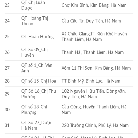
QT Chị Luân
23
Chợ Kim Bình, Kim Bảng, Hà Nam
Dược
QT Hoàng Thị
24
Cầu Câu Tử, Duy Tiên, Hà Nam
Thoan
Xã Châu Giang,TT Kiện Khê,Huyện
25
QT Hoàn Hương
Thanh Liêm, Hà Nam
QT Số 09_Chị
26
Thanh Hải, Thanh Liêm, Hà Nam
Huyền
QT số 1_Chị Vân
27
Xóm 11 Thi Sơn, Kim Bảng, Hà Nam
Anh
28
QT số 15_Chị Hoa
TT Bình Mỹ, Bình Lục, Hà Nam
QT Số 16_Chị Thu
102 Nguyễn Hữu Tiến, Đồng Văn,
29
Phương
Duy Tiên, Hà Nam
QT số 18_Chị
Cầu Gừng, Huyện Thanh Liêm, Hà
30
Phượng
Nam
QT Số 27_Dược
31
220 Trường Chinh, Phủ Lý, Hà Nam
Hà Nam