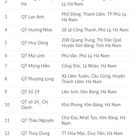
2
Hà
Lý, Hà Nam
Phố Động, Thanh Liêm, TP Phủ Lý,
3
QT Lan Anh
Hà Nam
4
QT Hương Nhài
28 Lê Công Thanh, Phủ Lý, Hà Nam
208 Quang Trung, Thị Trấn Quế,
5
QT Huy Dũng
Huyện Kim Bảng, Tỉnh Hà Nam
6
QT Mai Linh
Phù Vân, Phủ Lý, Hà Nam
7
QT Mừng Hiền
Cống Tróc, Lý Nhân, Hà Nam
Xã Liêm Tuyền, Cầu Gừng, Huyện
8
QT Phượng Long
Thanh Liêm, Hà Nam
9
QT Số 19
Liên Sơn, Kim Bảng, Hà Nam
QT số 24_ Chị
10
Khả Phong, Kim Bảng, Hà Nam
Oanh
Chợ Đại, Nhật Tựu, Kim Bảng, Hà
11
QT Thảo Nguyên
Nam
12
QT Thùy Dung
TT Hòa Mạc, Duy Tiên, Hà Nam