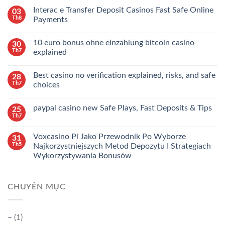
Interac e Transfer Deposit Casinos Fast Safe Online
03
Th8
Payments
10 euro bonus ohne einzahlung bitcoin casino
30
Th7
explained
Best casino no verification explained, risks, and safe
28
Th7
choices
paypal casino new Safe Plays, Fast Deposits & Tips
25
Th7
Voxcasino Pl Jako Przewodnik Po Wyborze
31
Th5
Najkorzystniejszych Metod Depozytu I Strategiach
Wykorzystywania Bonusów
CHUYÊN MỤC
–
(1)