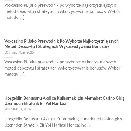
Voxcasino PL jako przewodnik po wyborze najkorzystniejszych
metod depozytu i strategiach wykorzystywania bonusów Wybór
metody [...]
Voxcasino Pl Jako Przewodnik Po Wyborze Najkorzystniejszych
Metod Depozytu I Strategiach Wykorzystywania Bonusów
30 Tháng Năm, 2026
Voxcasino PL jako przewodnik po wyborze najkorzystniejszych
metod depozytu i strategiach wykorzystywania bonusów Wybór
metody [...]
Hoşgeldin Bonusunu Akıllıca Kullanmak İçin Merhabet Casino Giriş
Üzerinden Stratejik Bir Yol Haritası
20 Tháng Ba, 2026
Hoşgeldin Bonusunu Akıllıca Kullanmak İçin merhabet casino giriş
Üzerinden Stratejik Bir Yol Haritası Her casino [...]