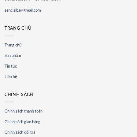
sencialba@gmail.com
TRANG CHỦ
Trang chủ
Sản phẩm
Tin tức
Liên hệ
CHÍNH SÁCH
Chính sách thanh toán
Chính sách giao hàng
Chính sách đổi trả