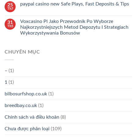
paypal casino new Safe Plays, Fast Deposits & Tips
25
Th7
Voxcasino Pl Jako Przewodnik Po Wyborze
31
Th5
Najkorzystniejszych Metod Depozytu I Strategiach
Wykorzystywania Bonusów
CHUYÊN MỤC
–
(1)
1
(1)
bilbosurfshop.co.uk
(1)
breedbay.co.uk
(1)
Chính sách và điều khoản
(8)
Chưa được phân loại
(109)