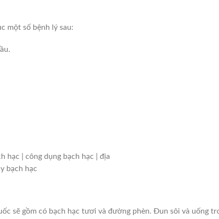
c một số bệnh lý sau:
đầu.
huốc sẽ gồm có bạch hạc tươi và đường phèn. Đun sôi và uống tr