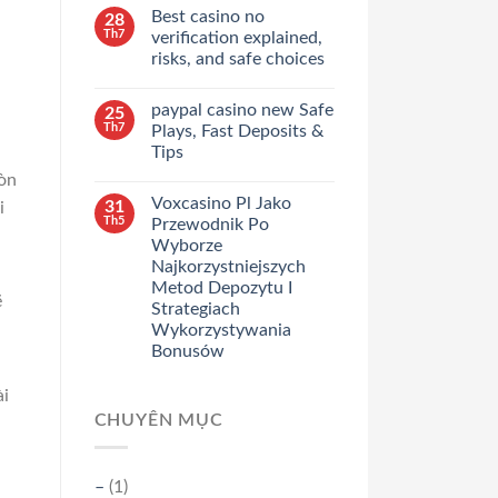
Best casino no
28
Th7
verification explained,
risks, and safe choices
paypal casino new Safe
25
Th7
Plays, Fast Deposits &
Tips
còn
Voxcasino Pl Jako
31
i
Th5
Przewodnik Po
Wyborze
Najkorzystniejszych
Metod Depozytu I
ẽ
Strategiach
Wykorzystywania
Bonusów
ài
CHUYÊN MỤC
–
(1)