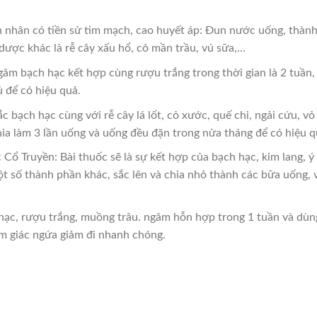
nh nhân có tiền sử tim mạch, cao huyết áp: Đun nước uống, thàn
ược khác là rễ cây xấu hổ, cỏ mần trầu, vú sữa,…
Ngâm bạch hạc kết hợp cùng rượu trắng trong thời gian là 2 tuần,
 để có hiệu quả.
 bạch hạc cùng với rễ cây lá lốt, cỏ xước, quế chi, ngải cứu, vỏ
chia làm 3 lần uống và uống đều đặn trong nửa tháng để có hiệu q
Cổ Truyền: Bài thuốc sẽ là sự kết hợp của bạch hạc, kim lang, ý 
t số thành phần khác, sắc lên và chia nhỏ thành các bữa uống, 
h hạc, rượu trắng, muồng trâu. ngâm hỗn hợp trong 1 tuần và dùn
ảm giác ngứa giảm đi nhanh chóng.