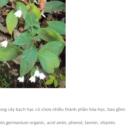
trong cây bạch hạc có chứa nhiều thành phần hóa học, bao gồm:
in,germanium organic, acid amin, phenol, tannin, vitamin.