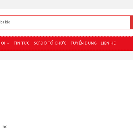
HỐI
TIN TỨC
SƠ ĐỒ TỔ CHỨC
TUYỂN DỤNG
LIÊN HỆ
 lác.