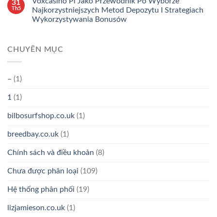
Voxcasino Pl Jako Przewodnik Po Wyborze
31
Th5
Najkorzystniejszych Metod Depozytu I Strategiach
Wykorzystywania Bonusów
CHUYÊN MỤC
–
(1)
1
(1)
bilbosurfshop.co.uk
(1)
breedbay.co.uk
(1)
Chính sách và điều khoản
(8)
Chưa được phân loại
(109)
Hệ thống phân phối
(19)
lizjamieson.co.uk
(1)