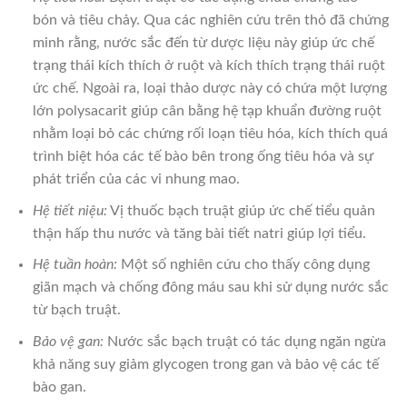
bón và tiêu chảy. Qua các nghiên cứu trên thỏ đã chứng
minh rằng, nước sắc đến từ dược liệu này giúp ức chế
trạng thái kích thích ở ruột và kích thích trạng thái ruột
ức chế. Ngoài ra, loại thảo dược này có chứa một lượng
lớn polysacarit giúp cân bằng hệ tạp khuẩn đường ruột
nhằm loại bỏ các chứng rối loạn tiêu hóa, kích thích quá
trình biệt hóa các tế bào bên trong ống tiêu hóa và sự
phát triển của các vi nhung mao.
Hệ tiết niệu:
Vị thuốc bạch truật giúp ức chế tiểu quản
thận hấp thu nước và tăng bài tiết natri giúp lợi tiểu.
Hệ tuần hoàn:
Một số nghiên cứu cho thấy công dụng
giãn mạch và chống đông máu sau khi sử dụng nước sắc
từ bạch truật.
Bảo vệ gan:
Nước sắc bạch truật có tác dụng ngăn ngừa
khả năng suy giảm glycogen trong gan và bảo vệ các tế
bào gan.