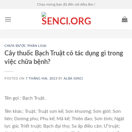
Skip
Chào mừng bạn đã đến với Alba Bio !
to
content
CHƯA ĐƯỢC PHÂN LOẠI
Cây thuốc Bạch Truật có tác dụng gì trong
việc chữa bệnh?
POSTED ON
7 THÁNG HAI, 2023
BY
ALBA SENCI
Tên gọi : Bạch Truật.
Tên khác:
Truật; Truật sơn kế; Sơn khương; Sơn giới; Sơn
liên; Dương phu; Phu kế; Mã kế; Thiên đao; Sơn tinh; Ngật
lực già; Triết truật; Bạch đại thọ; Sa ấp điều căn; Ư truật;