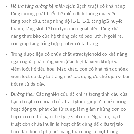
Hỗ trợ tăng cường hệ miễn dịch:
Bạch truật có khả năng
tăng cường phát triển hệ miễn dịch thông qua việc
tăng bạch cầu, tăng nồng độ IL-1, IL-2, tăng IgG huyết
thanh, tăng sinh tế bào lympho ngoại biên, tăng khả
năng thực bào của hệ thống các tế bào lưới. Ngoài ra,
còn giúp tăng tổng hợp protein ở tá tràng.
Trong dược liệu có chứa chất atractylenoid có khả năng
ngăn ngừa phản ứng viêm (đặc biệt là viêm khớp) và
viêm loét hệ tiêu hóa. Mặc khác, còn có khả năng chống
viêm loét dạ dày tá tràng nhờ tác dụng ức chế dịch vị bài
tiết ra từ dạ dày.
Dưỡng thai:
Các nghiên cứu đã chỉ ra trong tinh dầu của
bạch truật có chứa chất atractylone giúp ức chế những
hoạt động tự phát của tử cung, làm giảm những cơn co
bóp nên có thể hạn chế tỷ lệ sinh non. Ngoài ra, bạch
truật còn chứa inulin là hoạt chất dùng để điều trị táo
bón. Táo bón ở phụ nữ mang thai cũng là một trong