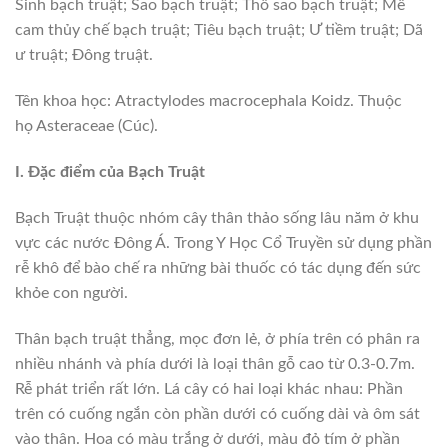
Sinh bạch truật; Sao bạch truật; Thổ sao bạch truật; Mễ
cam thủy chế bạch truật; Tiêu bạch truật; Ư tiềm truật; Dã
ư truật; Đông truật.
Tên khoa học:
Atractylodes macrocephala Koidz. Thuộc
họ Asteraceae (Cúc).
I. Đặc điểm của Bạch Truật
Bạch Truật thuộc nhóm cây thân thảo sống lâu năm ở khu
vực các nước Đông Á. Trong Y Học Cổ Truyền sử dụng phần
rễ khô để bào chế ra những bài thuốc có tác dụng đến sức
khỏe con người.
Thân bạch truật thẳng, mọc đơn lẻ, ở phía trên có phân ra
nhiều nhánh và phía dưới là loại thân gỗ cao từ 0.3-0.7m.
Rễ phát triển rất lớn. Lá cây có hai loại khác nhau: Phần
trên có cuống ngắn còn phần dưới có cuống dài và ôm sát
vào thân. Hoa có màu trắng ở dưới, màu đỏ tím ở phần