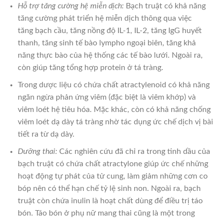
Hỗ trợ tăng cường hệ miễn dịch:
Bạch truật có khả năng
tăng cường phát triển hệ miễn dịch thông qua việc
tăng bạch cầu, tăng nồng độ IL-1, IL-2, tăng IgG huyết
thanh, tăng sinh tế bào lympho ngoại biên, tăng khả
năng thực bào của hệ thống các tế bào lưới. Ngoài ra,
còn giúp tăng tổng hợp protein ở tá tràng.
Trong dược liệu có chứa chất atractylenoid có khả năng
ngăn ngừa phản ứng viêm (đặc biệt là viêm khớp) và
viêm loét hệ tiêu hóa. Mặc khác, còn có khả năng chống
viêm loét dạ dày tá tràng nhờ tác dụng ức chế dịch vị bài
tiết ra từ dạ dày.
Dưỡng thai:
Các nghiên cứu đã chỉ ra trong tinh dầu của
bạch truật có chứa chất atractylone giúp ức chế những
hoạt động tự phát của tử cung, làm giảm những cơn co
bóp nên có thể hạn chế tỷ lệ sinh non. Ngoài ra, bạch
truật còn chứa inulin là hoạt chất dùng để điều trị táo
bón. Táo bón ở phụ nữ mang thai cũng là một trong