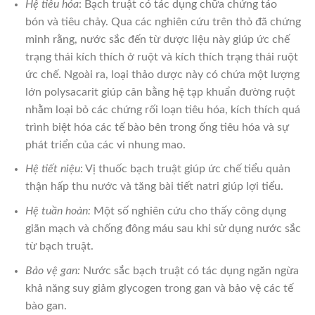
Hệ tiêu hóa
: Bạch truật có tác dụng chữa chứng táo
bón và tiêu chảy. Qua các nghiên cứu trên thỏ đã chứng
minh rằng, nước sắc đến từ dược liệu này giúp ức chế
trạng thái kích thích ở ruột và kích thích trạng thái ruột
ức chế. Ngoài ra, loại thảo dược này có chứa một lượng
lớn polysacarit giúp cân bằng hệ tạp khuẩn đường ruột
nhằm loại bỏ các chứng rối loạn tiêu hóa, kích thích quá
trình biệt hóa các tế bào bên trong ống tiêu hóa và sự
phát triển của các vi nhung mao.
Hệ tiết niệu
: Vị thuốc bạch truật giúp ức chế tiểu quản
thận hấp thu nước và tăng bài tiết natri giúp lợi tiểu.
Hệ tuần hoàn:
Một số nghiên cứu cho thấy công dụng
giãn mạch và chống đông máu sau khi sử dụng nước sắc
từ bạch truật.
Bảo vệ gan:
Nước sắc bạch truật có tác dụng ngăn ngừa
khả năng suy giảm glycogen trong gan và bảo vệ các tế
bào gan.