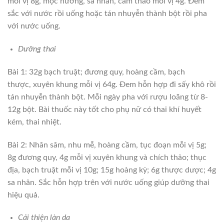
mỗi vị 8g, mộc hương, sa nhân, cam thảo mỗi vị 4g. Đem
sắc với nước rồi uống hoặc tán nhuyễn thành bột rồi pha
với nước uống.
Dưỡng thai
Bài 1: 32g bạch truật; đương quy, hoàng cầm, bạch
thược, xuyên khung mỗi vị 64g. Đem hỗn hợp đi sấy khô rồi
tán nhuyễn thành bột. Mỗi ngày pha với rượu loãng từ 8-
12g bột. Bài thuốc này tốt cho phụ nữ có thai khí huyết
kém, thai nhiệt.
Bài 2: Nhân sâm, nhu mễ, hoàng cầm, tục đoạn mỗi vị 5g;
8g đương quy, 4g mỗi vị xuyên khung và chích thảo; thục
địa, bạch truật mỗi vị 10g; 15g hoàng kỳ; 6g thược dược; 4g
sa nhân. Sắc hỗn hợp trên với nước uống giúp dưỡng thai
hiệu quả.
Cải thiện làn da