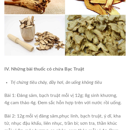
IV. Những bài thuốc có chứa Bạc Truật
Trị chứng tiêu chảy, đầy hơi, ăn uống không tiêu
Bài 1: Đảng sâm, bạch truật mỗi vị 12g; 8g sinh khương,
4g cam thảo 4g. Đem sắc hỗn hợp trên với nước rồi uống.
Bài 2: 12g mỗi vị đảng sâm,phục linh, bạch truật, ý dĩ, kha
tử, nhục đậu khấu, liên nhục, trần bì; sơn tra, thần khúc