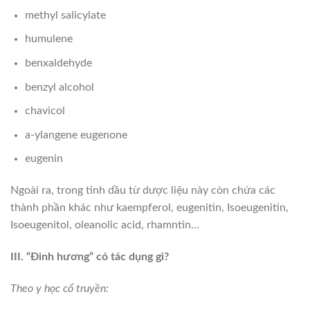
methyl salicylate
humulene
benxaldehyde
benzyl alcohol
chavicol
a-ylangene eugenone
eugenin
Ngoài ra, trong tinh dầu từ dược liệu này còn chứa các
thành phần khác như kaempferol, eugenitin, Isoeugenitin,
Isoeugenitol, oleanolic acid, rhamntin…
III. “Đinh hương” có tác dụng gì?
Theo y học cổ truyền: