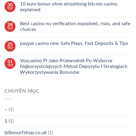
10 euro bonus ohne einzahlung bitcoin casino
30
Th7
explained
Best casino no verification explained, risks, and safe
28
Th7
choices
paypal casino new Safe Plays, Fast Deposits & Tips
25
Th7
Voxcasino Pl Jako Przewodnik Po Wyborze
31
Th5
Najkorzystniejszych Metod Depozytu I Strategiach
Wykorzystywania Bonusów
CHUYÊN MỤC
–
(1)
1
(1)
bilbosurfshop.co.uk
(1)