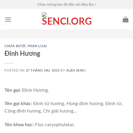
Skip
Chào mừng bạn đã đến với Alba Bio !
to
content
CHƯA ĐƯỢC PHÂN LOẠI
Đinh Hương
POSTED ON
27 THÁNG HAI, 2023
BY
ALBA SENCI
Tên gọi:
Đinh Hương.
Tên gọi khác:
Đinh tử hương, Hùng đinh hương, Đinh tử,
Công đinh hương, Chi giải hương…
Tên khoa học:
Flos caryophylatac.