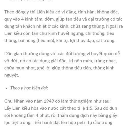
Theo đông y thì Liên kiều có vị đắng, tính hàn, không độc,
quy vào 4 kinh tâm, đởm, giúp tan tiêu và đại trường có tác
dụng tán khách nhiệt ở các kinh, chữa sang thũng. Ngoài ra
Liên kiều còn tán chư kinh huyết ngưng, chỉ thống, tiêu
thũng, bài nùng (tiêu mủ), khí tụ, lợi thủy đạo, sát trùng.
Dân gian thường dùng với các đối tượng vi huyết quản dễ
vỡ đứt, nó có tác dụng giải độc, trị nôn mửa, tràng nhạc,
chữa mụn nhọt, ghẻ lở, giúp thông tiểu tiện, thông kinh
nguyệt.
Theo y học hiện đại
:
Chu Nhan vào năm 1949 có làm thử nghiệm như sau:
Lấy Liên kiều hòa vào nước cất theo tỉ lệ 1:5. Sau đó đun
sôi khoảng tầm 4 phút, rồi thấm dung dịch này bằng giấy
lọc tiệt trùng. Tiến hành đặt lên hộp petri tụ cầu trùng