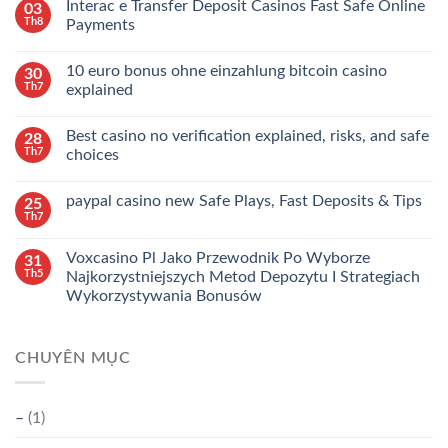
Interac e Transfer Deposit Casinos Fast Safe Online
03
Th8
Payments
10 euro bonus ohne einzahlung bitcoin casino
30
Th7
explained
Best casino no verification explained, risks, and safe
28
Th7
choices
paypal casino new Safe Plays, Fast Deposits & Tips
25
Th7
Voxcasino Pl Jako Przewodnik Po Wyborze
31
Th5
Najkorzystniejszych Metod Depozytu I Strategiach
Wykorzystywania Bonusów
CHUYÊN MỤC
–
(1)