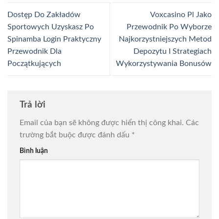
Dostęp Do Zakładów
Voxcasino Pl Jako
Sportowych Uzyskasz Po
Przewodnik Po Wyborze
Spinamba Login Praktyczny
Najkorzystniejszych Metod
Przewodnik Dla
Depozytu I Strategiach
Początkujących
Wykorzystywania Bonusów
Trả lời
Email của bạn sẽ không được hiển thị công khai.
Các
trường bắt buộc được đánh dấu
*
Bình luận