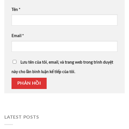
Tên
*
Email
*
Lưu tên của tôi, email, và trang web trong trình duyệt
này cho lần bình luận kế tiếp của tôi.
LATEST POSTS