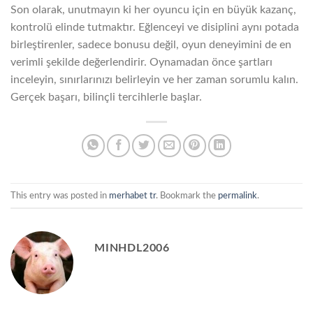
Son olarak, unutmayın ki her oyuncu için en büyük kazanç,
kontrolü elinde tutmaktır. Eğlenceyi ve disiplini aynı potada
birleştirenler, sadece bonusu değil, oyun deneyimini de en
verimli şekilde değerlendirir. Oynamadan önce şartları
inceleyin, sınırlarınızı belirleyin ve her zaman sorumlu kalın.
Gerçek başarı, bilinçli tercihlerle başlar.
This entry was posted in
merhabet tr
. Bookmark the
permalink
.
MINHDL2006