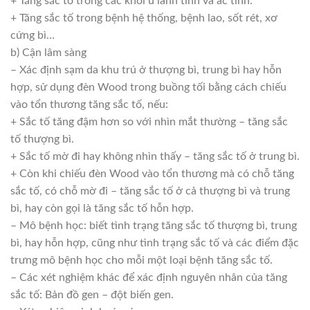
+ Tăng sắc tố trong các khối u lành tính và ác tính.
+ Tăng sắc tố trong bệnh hệ thống, bệnh lao, sốt rét, xơ
cứng bì…
b) Cận lâm sàng
– Xác định sạm da khu trú ở thượng bì, trung bì hay hỗn
hợp, sử dụng đèn Wood trong buồng tối bằng cách chiếu
vào tổn thương tăng sắc tố, nếu:
+ Sắc tố tăng đậm hơn so với nhìn mắt thường – tăng sắc
tố thượng bì.
+ Sắc tố mờ đi hay không nhìn thấy – tăng sắc tố ở trung bì.
+ Còn khi chiếu đèn Wood vào tổn thương mà có chỗ tăng
sắc tố, có chỗ mờ đi – tăng sắc tố ở cả thượng bì và trung
bì, hay còn gọi là tăng sắc tố hỗn hợp.
– Mô bệnh học: biết tình trạng tăng sắc tố thượng bì, trung
bì, hay hỗn hợp, cũng như tình trạng sắc tố và các điểm đặc
trưng mô bệnh học cho mỗi một loại bệnh tăng sắc tố.
– Các xét nghiệm khác để xác định nguyên nhân của tăng
sắc tố: Bản đồ gen – đột biến gen.