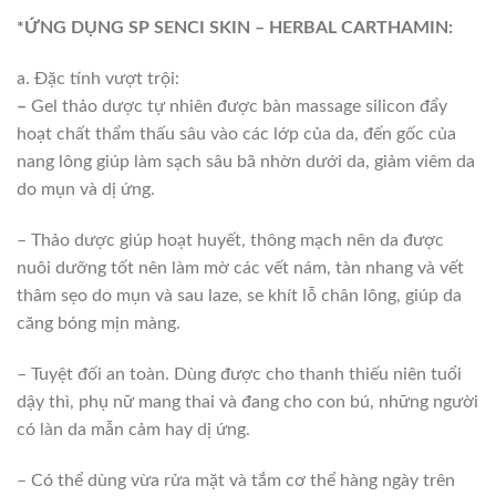
*ỨNG DỤNG SP SENCI SKIN – HERBAL CARTHAMIN:
a. Đặc tính vượt trội:
–
Gel thảo dược tự nhiên được bàn massage silicon đẩy
hoạt chất thẩm thấu sâu vào các lớp của da, đến gốc của
nang lông giúp làm sạch sâu bã nhờn dưới da, giảm viêm da
do mụn và dị ứng.
– Thảo dược giúp hoạt huyết, thông mạch nên da được
nuôi dưỡng tốt nên làm mờ các vết nám, tàn nhang và vết
thâm sẹo do mụn và sau laze, se khít lỗ chân lông, giúp da
căng bóng mịn màng.
– Tuyệt đối an toàn. Dùng được cho thanh thiếu niên tuổi
dậy thì, phụ nữ mang thai và đang cho con bú, những người
có làn da mẫn cảm hay dị ứng.
– Có thể dùng vừa rửa mặt và tắm cơ thể hàng ngày trên