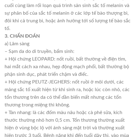
cuối cùng làm rối loạn quá trình sản sinh sắc tố melanin và
sự phân bố của sắc tố melanin ở các lớp tế bào thượng bì,
đôi khi cả trung bì, hoặc ảnh hưởng tới số lượng tế bào sắc
tố.
3. CHẨN ĐOÁN
a) Lâm sàng
– Sạm da do di truyền, bẩm sinh:
+ Hội chứng LEOPARD: nốt ruồi, bất thường về điện tim,
hai mắt cách xa nhau, hẹp động mạch phổi, bất thường bộ
phận sinh dục, phát triển chậm và điếc.
+ Hội chứng PEUTZ-JEGHERS: nốt ruồi ở môi dưới, các
mảng sắc tố xuất hiện từ khi sinh ra, hoặc lúc còn nhỏ, các
tổn thương trên da có thể dần biến mất nhưng các tổn
thương trong miệng thì không.
+ Tàn nhang: là các đốm màu nâu hoặc cà phê sữa, kích
thước thường nhỏ hơn 0,5 cm. Tổn thương thường xuất
hiện ở vùng bộc lộ với ánh sáng mặt trời và thường xuất
hiện trước 3 tuổi. Bệnh nặng khi đến tuổi dậy thì, vào mùa