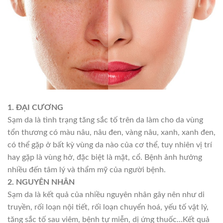
1. ĐẠI CƯƠNG
Sạm da là tình trạng tăng sắc tố trên da làm cho da vùng
tổn thương có màu nâu, nâu đen, vàng nâu, xanh, xanh đen,
có thể gặp ở bất kỳ vùng da nào của cơ thể, tuy nhiên vị trí
hay gặp là vùng hở, đặc biệt là mặt, cổ. Bệnh ảnh hưởng
nhiều đến tâm lý và thẩm mỹ của người bệnh.
2. NGUYÊN NHÂN
Sạm da là kết quả của nhiều nguyên nhân gây nên như di
truyền, rối loạn nội tiết, rối loạn chuyển hoá, yếu tố vật lý,
tăng sắc tố sau viêm, bệnh tự miễn, dị ứng thuốc…Kết quả