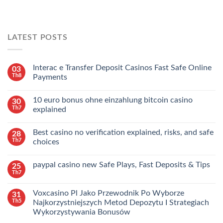
LATEST POSTS
Interac e Transfer Deposit Casinos Fast Safe Online
03
Th8
Payments
10 euro bonus ohne einzahlung bitcoin casino
30
Th7
explained
Best casino no verification explained, risks, and safe
28
Th7
choices
paypal casino new Safe Plays, Fast Deposits & Tips
25
Th7
Voxcasino Pl Jako Przewodnik Po Wyborze
31
Th5
Najkorzystniejszych Metod Depozytu I Strategiach
Wykorzystywania Bonusów