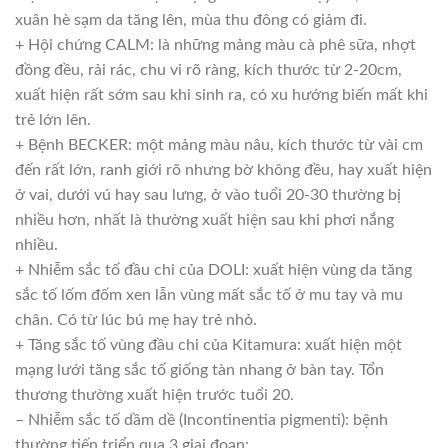
xuân hè sạm da tăng lên, mùa thu đông có giảm đi.
+ Hội chứng CALM: là những mảng màu cà phê sữa, nhợt
đồng đều, rải rác, chu vi rõ ràng, kích thước từ 2-20cm,
xuất hiện rất sớm sau khi sinh ra, có xu hướng biến mất khi
trẻ lớn lên.
+ Bệnh BECKER: một mảng màu nâu, kích thước từ vài cm
đến rất lớn, ranh giới rõ nhưng bờ không đều, hay xuất hiện
ở vai, dưới vú hay sau lưng, ở vào tuổi 20-30 thường bị
nhiều hơn, nhất là thường xuất hiện sau khi phơi nắng
nhiều.
+ Nhiễm sắc tố đầu chi của DOLI: xuất hiện vùng da tăng
sắc tố lốm đốm xen lẫn vùng mất sắc tố ở mu tay và mu
chân. Có từ lúc bú mẹ hay trẻ nhỏ.
+ Tăng sắc tố vùng đầu chi của Kitamura: xuất hiện một
mạng lưới tăng sắc tố giống tàn nhang ở bàn tay. Tổn
thương thường xuất hiện trước tuổi 20.
– Nhiễm sắc tố dầm dề (Incontinentia pigmenti): bệnh
thường tiến triển qua 3 giai đoạn: