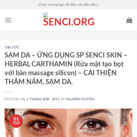
Skip
Chào mừng bạn đã đến với Alba Bio !
to
content
TIN TỨC
SẠM DA – ỨNG DỤNG SP SENCI SKIN –
HERBAL CARTHAMIN (Rửa mặt tạo bọt
với bàn massage silicon) – CẢI THIỆN
THÂM NÁM, SẠM DA.
POSTED ON
1 THÁNG BẢY, 2021
BY
NGHIÊM HUYỀN
01
Th7