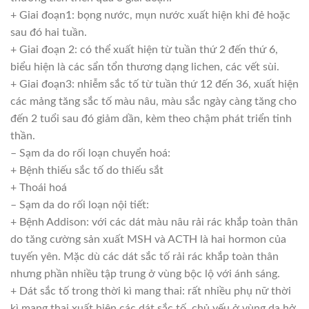
+ Giai đoạn1: bọng nước, mụn nước xuất hiện khi đẻ hoặc
sau đó hai tuần.
+ Giai đoạn 2: có thể xuất hiện từ tuần thứ 2 đến thứ 6,
biểu hiện là các sẩn tổn thương dạng lichen, các vết sùi.
+ Giai đoạn3: nhiễm sắc tố từ tuần thứ 12 đến 36, xuất hiện
các mảng tăng sắc tố màu nâu, màu sắc ngày càng tăng cho
đến 2 tuổi sau đó giảm dần, kèm theo chậm phát triển tinh
thần.
– Sạm da do rối loạn chuyển hoá:
+ Bệnh thiếu sắc tố do thiếu sắt
+ Thoái hoá
– Sạm da do rối loạn nội tiết:
+ Bệnh Addison: với các dát màu nâu rải rác khắp toàn thân
do tăng cường sản xuất MSH và ACTH là hai hormon của
tuyến yên. Mặc dù các dát sắc tố rải rác khắp toàn thân
nhưng phần nhiều tập trung ở vùng bộc lộ với ánh sáng.
+ Dát sắc tố trong thời kì mang thai: rất nhiều phụ nữ thời
kì mang thai xuất hiện các dát sắc tố, chủ yếu ở vùng da hở,