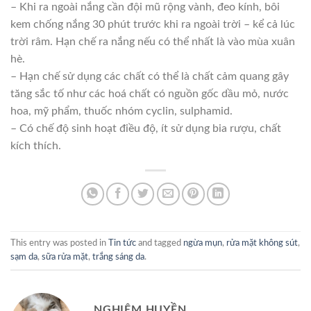
– Khi ra ngoài nắng cần đội mũ rộng vành, đeo kính, bôi
kem chống nắng 30 phút trước khi ra ngoài trời – kể cả lúc
trời râm. Hạn chế ra nắng nếu có thể nhất là vào mùa xuân
hè.
– Hạn chế sử dụng các chất có thể là chất cảm quang gây
tăng sắc tố như các hoá chất có nguồn gốc dầu mỏ, nước
hoa, mỹ phẩm, thuốc nhóm cyclin, sulphamid.
– Có chế độ sinh hoạt điều độ, ít sử dụng bia rượu, chất
kích thích.
This entry was posted in
Tin tức
and tagged
ngừa mụn
,
rửa mặt không sút
,
sạm da
,
sữa rửa mặt
,
trắng sáng da
.
NGHIÊM HUYỀN