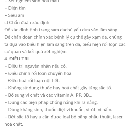
– Xét nghiệm sinh hoá máu
– Điện tim
– Siêu âm
c) Chẩn đoán xác định
Để xác định tình trạng sạm dachủ yếu dựa vào lâm sàng.
Để chẩn đoán chính xác bệnh lý cụ thể gây xạm da, chúng
ta dựa vào biểu hiện lâm sàng trên da, biểu hiện rối loạn các
cơ quan và kết quả xét nghiệm.
4. ĐIỀU TRỊ
– Điều trị nguyên nhân nếu có.
– Điểu chỉnh rối loạn chuyển hoá.
– Điều hoà rối loạn nội tiết.
– Không sử dụng thuốc hay hoá chất gây tăng sắc tố.
– Bổ sung vi chất và các vitamin A, PP, 3B…
– Dùng các biện pháp chống nắng khi ra nắng.
– Dùng kháng sinh, thuốc diệt vi khuẩn, virút, vi nấm.
– Bớt sắc tố hay u cần được loại bỏ bằng phẫu thuật, laser,
hoá chất.