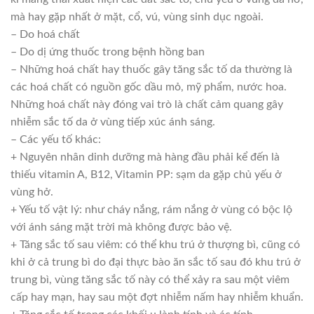
mà hay gặp nhất ở mặt, cổ, vú, vùng sinh dục ngoài.
– Do hoá chất
– Do dị ứng thuốc trong bệnh hồng ban
– Những hoá chất hay thuốc gây tăng sắc tố da thường là
các hoá chất có nguồn gốc dầu mỏ, mỹ phẩm, nước hoa.
Những hoá chất này đóng vai trò là chất cảm quang gây
nhiễm sắc tố da ở vùng tiếp xúc ánh sáng.
– Các yếu tố khác:
+ Nguyên nhân dinh dưỡng mà hàng đầu phải kể đến là
thiếu vitamin A, B12, Vitamin PP: sạm da gặp chủ yếu ở
vùng hở.
+ Yếu tố vật lý: như cháy nắng, rám nắng ở vùng có bộc lộ
với ánh sáng mặt trời mà không được bảo vệ.
+ Tăng sắc tố sau viêm: có thể khu trú ở thượng bì, cũng có
khi ở cả trung bì do đại thực bào ăn sắc tố sau đó khu trú ở
trung bì, vùng tăng sắc tố này có thể xảy ra sau một viêm
cấp hay mạn, hay sau một đợt nhiễm nấm hay nhiễm khuẩn.