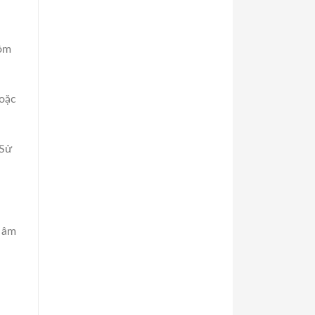
uộm
hoặc
(Sử
a âm