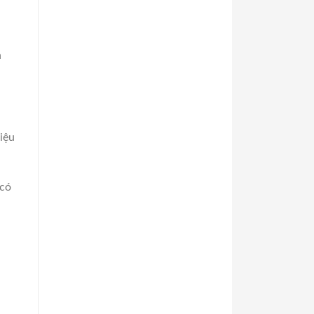
n
iệu
 có