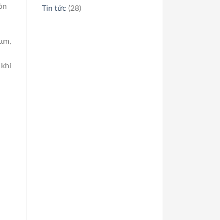
òn
Tin tức
(28)
2µm,
 khi