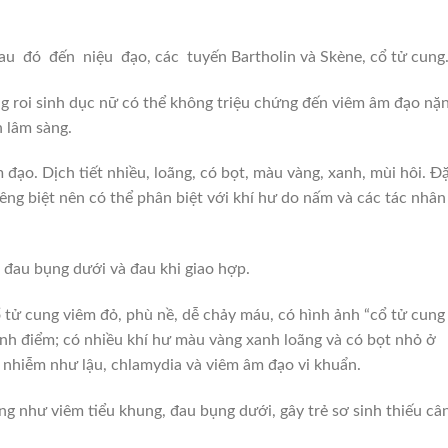
u đó đến niệu đạo, các tuyến Bartholin và Skène, cổ tử cung
ng roi sinh dục nữ có thể không triệu chứng đến viêm âm đạo nặn
 lâm sàng.
 đạo. Dịch tiết nhiều, loãng, có bọt, màu vàng, xanh, mùi hôi. Đ
iêng biệt nên có thể phân biệt với khí hư do nấm và các tác nhân
 đau bụng dưới và đau khi giao hợp.
tử cung viêm đỏ, phù nề, dễ chảy máu, có hình ảnh “cổ tử cung
ành điểm; có nhiều khí hư màu vàng xanh loãng và có bọt nhỏ ở
 nhiễm như lậu, chlamydia và viêm âm đạo vi khuẩn.
ng như viêm tiểu khung, đau bụng dưới, gây trẻ sơ sinh thiếu cân