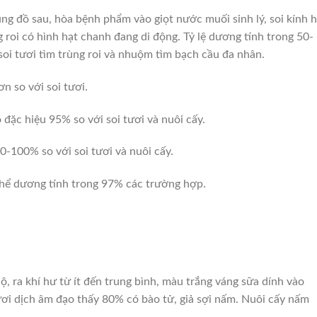
ng đồ sau, hòa bệnh phẩm vào giọt nước muối sinh lý, soi kính h
g roi có hình hạt chanh đang di động. Tỷ lệ dương tính trong 50-
oi tươi tìm trùng roi và nhuộm tìm bạch cầu đa nhân.
n so với soi tươi.
đặc hiệu 95% so với soi tươi và nuôi cấy.
0-100% so với soi tươi và nuôi cấy.
hể dương tính trong 97% các trường hợp.
 ra khí hư từ ít đến trung bình, màu trắng váng sữa dính vào
ươi dịch âm đạo thấy 80% có bào tử, giả sợi nấm. Nuôi cấy nấm