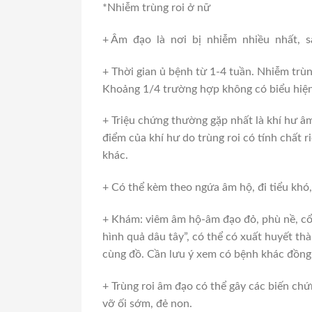
*Nhiễm trùng roi ở nữ
+ Âm đạo là nơi bị nhiễm nhiều nhất, sa
+ Thời gian ủ bệnh từ 1-4 tuần. Nhiễm trù
Khoảng 1/4 trường hợp không có biểu hiện
+ Triệu chứng thường gặp nhất là khí hư âm
điểm của khí hư do trùng roi có tính chất r
khác.
+ Có thể kèm theo ngứa âm hộ, đi tiểu khó,
+ Khám: viêm âm hộ-âm đạo đỏ, phù nề, cổ 
hình quả dâu tây”, có thể có xuất huyết th
cùng đồ. Cần lưu ý xem có bệnh khác đồng
+ Trùng roi âm đạo có thể gây các biến chứ
vỡ ối sớm, đẻ non.