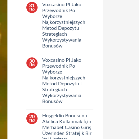
Voxcasino Pl Jako
31
Th5
Przewodnik Po
Wyborze
Najkorzystniejszych
Metod Depozytu I
Strategiach
Wykorzystywania
Bonusów
Voxcasino Pl Jako
30
Th5
Przewodnik Po
Wyborze
Najkorzystniejszych
Metod Depozytu I
Strategiach
Wykorzystywania
Bonusów
Hoşgeldin Bonusunu
20
Th3
Akıllıca Kullanmak İçin
Merhabet Casino Giriş
Üzerinden Stratejik Bir