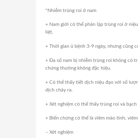
*Nhiễm trùng roi ở nam
+ Nam giới có thể phân lập trùng roi ở niệu
liệt.
+ Thời gian ủ bệnh 3-9 ngày, nhưng cũng có
+ Đa số nam bị nhiễm trùng roi không có tr
chứng thường không đặc hiệu.
+ Có thể thấy tiết dịch niệu đạo với số lượ
dịch chảy ra.
+ Xét nghiệm có thể thấy trùng roi và bạch
+ Biến chứng có thể là viêm mào tinh, viêm 
– Xét nghiệm